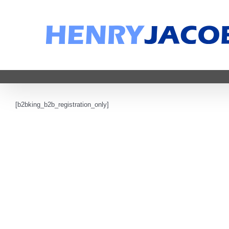
Zum
Inhalt
springen
[b2bking_b2b_registration_only]